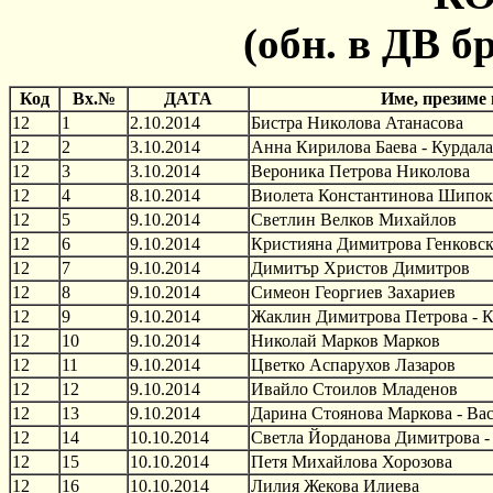
(обн. в ДВ бр
Код
Вх.№
ДАТА
Име, презиме
12
1
2.10.2014
Бистра Николова Атанасова
12
2
3.10.2014
Анна Кирилова Баева - Курдал
12
3
3.10.2014
Вероника Петрова Николова
12
4
8.10.2014
Виолета Константинова Шипок
12
5
9.10.2014
Светлин Велков Михайлов
12
6
9.10.2014
Кристияна Димитрова Генковс
12
7
9.10.2014
Димитър Христов Димитров
12
8
9.10.2014
Симеон Георгиев Захариев
12
9
9.10.2014
Жаклин Димитрова Петрова - 
12
10
9.10.2014
Николай Марков Марков
12
11
9.10.2014
Цветко Аспарухов Лазаров
12
12
9.10.2014
Ивайло Стоилов Младенов
12
13
9.10.2014
Дарина Стоянова Маркова - Ва
12
14
10.10.2014
Светла Йорданова Димитрова -
12
15
10.10.2014
Петя Михайлова Хорозова
12
16
10.10.2014
Лилия Жекова Илиева