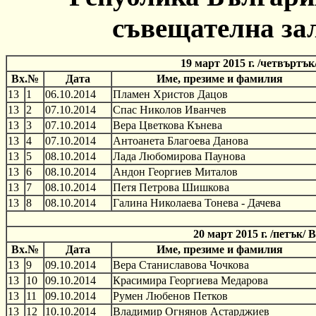
съвещателна за
19 март 2015 г. /четвъртъ
Вх.№
Дата
Име, презиме и фамилия
13
1
06.10.2014
Пламен Христов Дацов
13
2
07.10.2014
Спас Николов Иванчев
13
3
07.10.2014
Вера Цветкова Кънева
13
4
07.10.2014
Антоанета Благоева Данова
13
5
08.10.2014
Лада Любомирова Паунова
13
6
08.10.2014
Андон Георгиев Миталов
13
7
08.10.2014
Петя Петрова Шишкова
13
8
08.10.2014
Галина Николаева Тонева - Дачева
20 март 2015 г. /петък/
Вх.№
Дата
Име, презиме и фамилия
13
9
09.10.2014
Вера Станиславова Чочкова
13
10
09.10.2014
Красимира Георгиева Медарова
13
11
09.10.2014
Румен Любенов Петков
13
12
10.10.2014
Владимир Огнянов Астарджиев