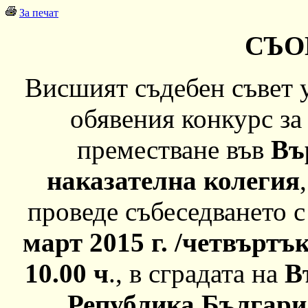
За печат
СЪО
Висшият съдебен съвет 
обявения конкурс за
преместване във
Въ
наказателна колегия
проведе събеседването 
март 2015 г. /четвъртък/
10.00 ч
., в сградата на
В
Република България,